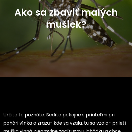
Ako sa zbaviť malých
mušiek?
Určite to poznáte. Sedíte pokojne s priateľmi pri
pohári vínka a zrazu- kde sa vzala, tu sa vzala- priletí
muška
vinná. Neomylne zacíti svoju lahôdku a chce,