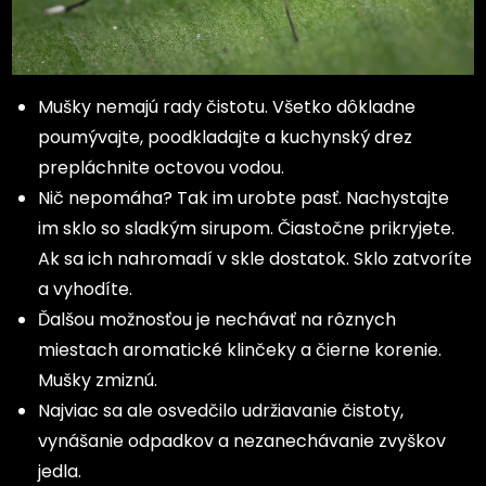
Mušky nemajú rady čistotu. Všetko dôkladne
poumývajte, poodkladajte a kuchynský drez
prepláchnite octovou vodou.
Nič nepomáha? Tak im urobte pasť. Nachystajte
im sklo so sladkým sirupom. Čiastočne prikryjete.
Ak sa ich nahromadí v skle dostatok. Sklo zatvoríte
a vyhodíte.
Ďalšou možnosťou je nechávať na rôznych
miestach aromatické klinčeky a čierne korenie.
Mušky zmiznú.
Najviac sa ale osvedčilo udržiavanie čistoty,
vynášanie odpadkov a nezanechávanie zvyškov
jedla.