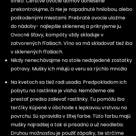
vínko. Čerstvé ovocie domov donesené
prekontrolujme, či nie je napadnuté hnilobou, alebo
poškodenými miestami. Prebraté ovocie uložme
do nádoby- najlepšie sklenenej a prikryjeme ju.
Ovocné šťavy, kompóty vždy skladuje v
zatvorených fľašiach. Víno sa má skladovať tiež iba
v sklenených fľašiach.
Nikdy nenechávajme na stole nedojedené zostatky
potravy. Mušky ich milujú a veru sa rýchlo množia
Na kvetoch sa tiež radi usadia. Predpokladom ich
pobytu na rastlinke je vlaha. Nemôžeme ale
prestať predsa zalievať rastlinky. Tu pomôžu iba
terčíky kúpené v obchode s lepkavou vrstvou na
povrchu. Sú spravidla v žltej farbe. Túto farbu majú
mušky najradšej a tak si prisadnú a už neodletia.
Druhou možnosťou je použiť zápalky, tie strčíme