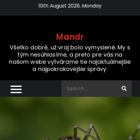
Skip
10th August 2026, Monday
to
content
Mandr
Všetko dobré, už vraj bolo vymyslené. My s
tým nesúhlasíme, a preto pre vás na
našom webe vytvárame tie najaktuálnejšie
a najpokrokovejšie správy.
Search
for: