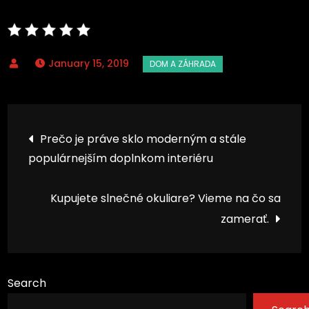
January 15, 2019
Post
Prečo je práve sklo moderným a stále
populárnejším doplnkom interiéru
navigation
Kupujete slnečné okuliare? Vieme na čo sa
zamerať.
Search