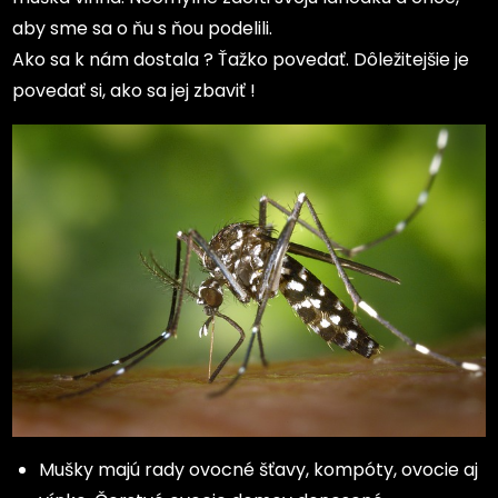
aby sme sa o ňu s ňou podelili.
Ako sa k nám dostala ? Ťažko povedať. Dôležitejšie je
povedať si, ako sa jej zbaviť !
Mušky majú rady ovocné šťavy, kompóty, ovocie aj