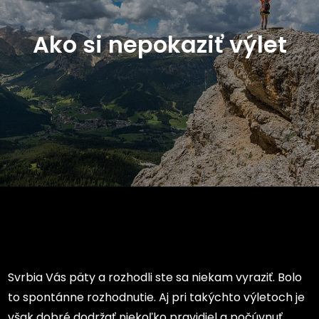
Ako si nepokaziť výlet
Svrbia Vás päty a rozhodli ste sa niekam vyraziť. Bolo
to spontánne rozhodnutie. Aj pri takýchto výletoch je
však dobré dodržať niekoľko pravidiel a počúvnuť