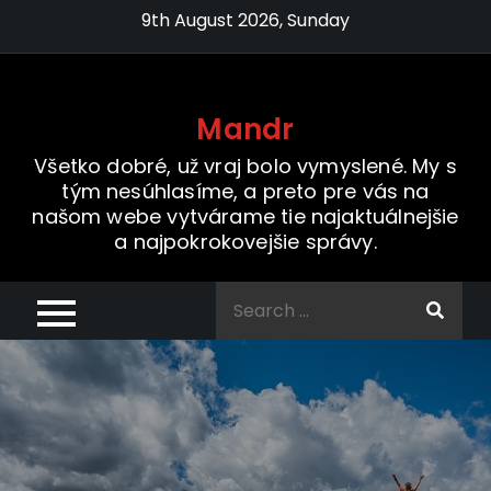
Skip
9th August 2026, Sunday
to
content
Mandr
Všetko dobré, už vraj bolo vymyslené. My s
tým nesúhlasíme, a preto pre vás na
našom webe vytvárame tie najaktuálnejšie
a najpokrokovejšie správy.
Search
for: