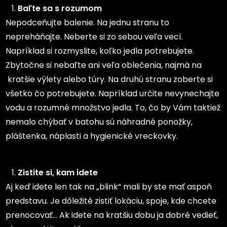
Baľte sa s rozumom
Nepodceňujte balenie. Na jednu stranu to
nepreháňajte. Neberte si zo sebou veľa vecí.
Napríklad si rozmyslite, koľko jedla potrebujete.
Zbytočne si nebaľte ani veľa oblečenia, najmä na
kratšie výlety alebo túry. Na druhú stranu zoberte si
všetko čo potrebujete. Napríklad určite nevynechajte
vodu a rozumné množstvo jedla. To, čo by Vám taktiež
nemalo chýbať v batohu sú náhradné ponožky,
pláštenka, náplasti a hygienické vreckovky.
Zistite si, kam idete
Aj keď idete len tak na „blink“ mali by ste mať aspoň
predstavu. Je dôležité zistiť lokáciu, spoje, kde chcete
prenocovať… Ak idete na kratšiu dobu ja dobré vedieť,