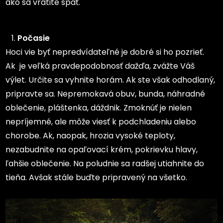
ako sa vrátite späť.
Počasie
Hoci vie byť nepredvídateľné je dobré si ho pozrieť.
Ak je veľká pravdepodobnosť dažďa, zvážte Váš
výlet. Určite sa vyhnite horám. Ak ste však odhodlaný,
pripravte sa. Nepremokavá obuv, bunda, náhradné
oblečenie, pláštenka, dáždnik. Zmoknúť je nielen
nepríjemné, ale môže viesť k podchladeniu alebo
chorobe. Ak, naopak, hrozia vysoké teploty,
nezabudnite na opaľovací krém, pokrievku hlavy,
ľahšie oblečenie. Na poludnie sa radšej utiahnite do
tieňa. Avšak stále buďte pripravený na všetko.