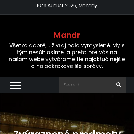
Skip
10th August 2026, Monday
to
content
Mandr
Všetko dobré, už vraj bolo vymyslené. My s
tým nesúhlasíme, a preto pre vás na
našom webe vytvárame tie najaktuálnejšie
a najpokrokovejšie správy.
Search
for: