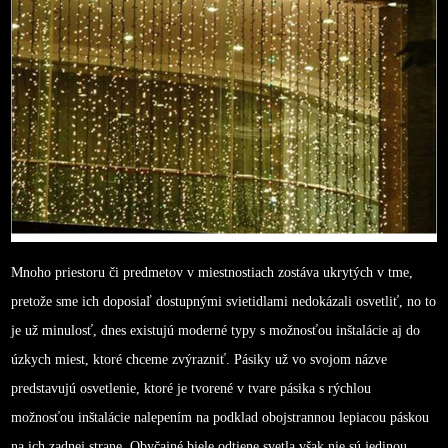
Mnoho priestoru či predmetov v miestnostiach zostáva ukrytých v tme,
pretože sme ich doposiaľ dostupnými svietidlami nedokázali osvetliť, no to
je už minulosť, dnes existujú moderné typy s možnosťou inštalácie aj do
úzkych miest, ktoré chceme zvýrazniť. Pásiky už vo svojom názve
predstavujú osvetlenie, ktoré je tvorené v tvare pásika s rýchlou
možnosťou inštalácie nalepením na podklad obojstrannou lepiacou páskou
na ich zadnej strane.
Obyčajné biele odtiene svetla však nie sú jedinou