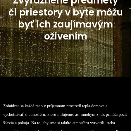
Zvýraznené predmety
či priestory v byte môžu
byť ich zaujímavým
oživením
Zobúdzať sa každé ráno v príjemnom prostredí tepla domova a
vychutnávať si atmosféru, ktorú milujeme, asi mnohým z nás prináša pocit
šťastia a pokoja. Na to, aby sme si takúto atmosféru vytvorili, treba