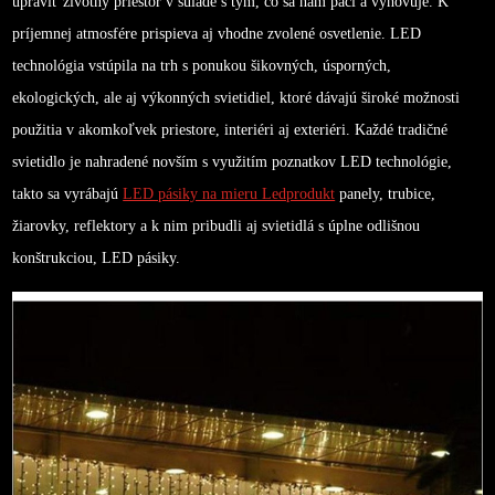
upraviť životný priestor v súlade s tým, čo sa nám páči a vyhovuje. K
príjemnej atmosfére prispieva aj vhodne zvolené osvetlenie.
LED
technológia vstúpila na trh s ponukou šikovných, úsporných,
ekologických, ale aj výkonných svietidiel, ktoré dávajú široké možnosti
použitia v akomkoľvek priestore, interiéri aj exteriéri. Každé tradičné
svietidlo je nahradené novším s využitím poznatkov LED technológie,
takto sa vyrábajú
LED pásiky na mieru Ledprodukt
panely, trubice,
žiarovky, reflektory a k nim pribudli aj svietidlá s úplne odlišnou
konštrukciou, LED pásiky.