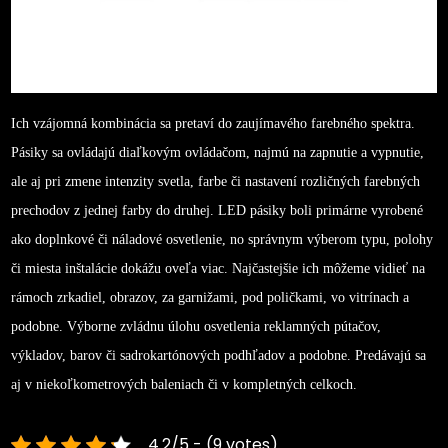
Ich vzájomná kombinácia sa pretaví do zaujímavého farebného spektra.
Pásiky sa ovládajú diaľkovým ovládačom, najmú na zapnutie a vypnutie,
ale aj pri zmene intenzity svetla, farbe či nastavení rozličných farebných
prechodov z jednej farby do druhej.
LED pásiky boli primárne vyrobené
ako doplnkové či náladové osvetlenie, no správnym výberom typu, polohy
či miesta inštalácie dokážu oveľa viac. Najčastejšie ich môžeme vidieť na
rámoch zrkadiel, obrazov, za garnižami, pod poličkami, vo vitrínach a
podobne. Výborne zvládnu úlohu osvetlenia reklamných pútačov,
výkladov, barov či sadrokartónových podhľadov a podobne. Predávajú sa
aj v niekoľkometrových baleniach či v kompletných celkoch.
4.2/5 - (9 votes)