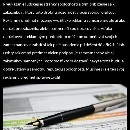
Preukázanie ľudskejšej stránky spoločnosti a tým priblíženie sa k
zákazníkovi, ktorý túto drobnú pozornosť vracia svojou lojalitou.
Reklamný predmet môžeme využiť ako reklamu samozrejme ale aj ako
darček pre zákazníka alebo partnera či spolupracovníka. Vďaka
darčekovým reklamným predmetom môžeme odmeňovať svojich
zamestnancov a zaistiť si tak plné nasadenia pri riešení dôležitých úloh.
Dobrý reklamný predmet nielen podporuje zamestnancov ale aj
zákazníkov samotných. Pozornosť ktorú dostanú navyše totiž buduje
dobré vzťahy a samotnú reputáciu spoločnosti. Musíme si ale ten svoj
reklamný predmet správne zvoliť.