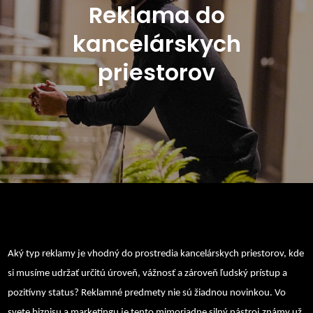
Reklama do
kancelárskych
priestorov
Aký typ reklamy je vhodný do prostredia kancelárskych priestorov, kde
si musíme udržať určitú úroveň, vážnosť a zároveň ľudský prístup a
pozitívny status?
Reklamné predmety nie sú žiadnou novinkou. Vo
svete biznisu a marketingu je tento mimoriadne silný nástroj známy už