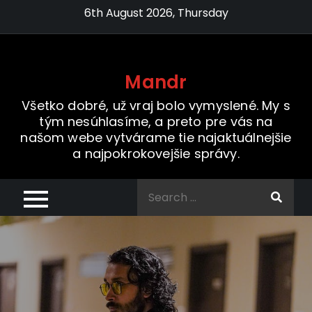
Skip
6th August 2026, Thursday
to
content
Mandr
Všetko dobré, už vraj bolo vymyslené. My s
tým nesúhlasíme, a preto pre vás na
našom webe vytvárame tie najaktuálnejšie
a najpokrokovejšie správy.
Search
for: