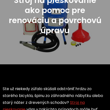
Stroj na pieskovanie
ako pomoc pre
renováciu a povrchovú
úpravu
Ste už niekedy zúfalo skúšali odstrániť hrdzu zo
starého bicykla, špinu zo záhradného nábytku alebo
starý náter z drevených schodov?
Stroj na
pieskovanie
vám v takýchto prípadoch môže byť