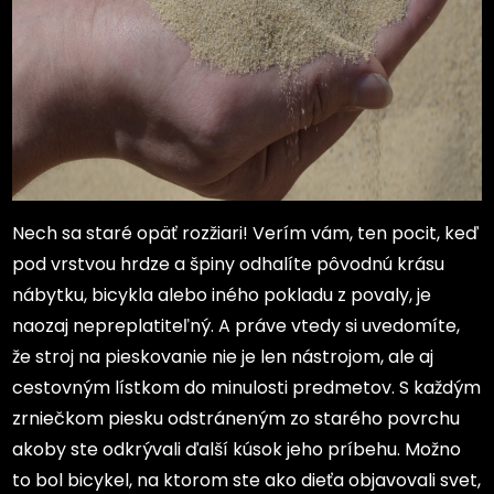
Nech sa staré opäť rozžiari! Verím vám, ten pocit, keď
pod vrstvou hrdze a špiny odhalíte pôvodnú krásu
nábytku, bicykla alebo iného pokladu z povaly, je
naozaj nepreplatiteľný. A práve vtedy si uvedomíte,
že stroj na pieskovanie nie je len nástrojom, ale aj
cestovným lístkom do minulosti predmetov. S každým
zrniečkom piesku odstráneným zo starého povrchu
akoby ste odkrývali ďalší kúsok jeho príbehu. Možno
to bol bicykel, na ktorom ste ako dieťa objavovali svet,