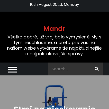
Skip
10th August 2026, Monday
to
content
Mandr
Všetko dobré, už vraj bolo vymyslené. My s
tým nesúhlasíme, a preto pre vás na
našom webe vytvárame tie najaktuálnejšie
a najpokrokovejšie správy.
Search
for: