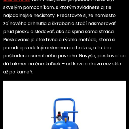
skvelým pomocníkom, s ktorým zvládnete aj tie
najodolnejšie nečistoty. Predstavte si, že namiesto
zdĺhavého drhnutia a škrabania stačí nasmerovať
prúd piesku a sledovať, ako sa špina sama stráca.
Pieskovanie je efektívna a rýchla metóda, ktorá si
poradí aj s odolnými škvrnami a hrdzou, a to bez
poškodenia samotného povrchu. Navyše, pieskovať sa
dá takmer na čomkoľvek – od kovu a dreva cez sklo
až po kameň.