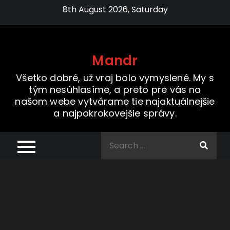
Skip
8th August 2026, Saturday
to
content
Mandr
Všetko dobré, už vraj bolo vymyslené. My s
tým nesúhlasíme, a preto pre vás na
našom webe vytvárame tie najaktuálnejšie
a najpokrokovejšie správy.
Search
for: