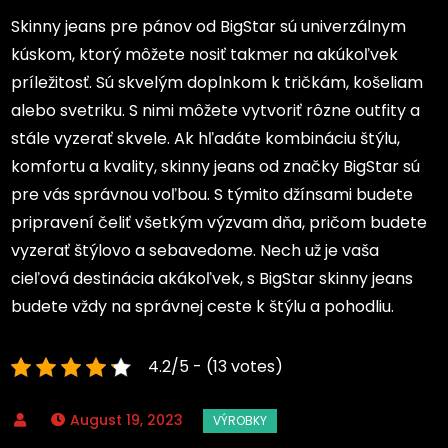
Skinny jeans pre pánov od BigStar sú univerzálnym
kúskom, ktorý môžete nosiť takmer na akúkoľvek
príležitosť. Sú skvelým doplnkom k tričkám, košeliam
alebo svetriku. S nimi môžete vytvoriť rôzne outfity a
stále vyzerať skvele. Ak hľadáte kombináciu štýlu,
komfortu a kvality, skinny jeans od značky BigStar sú
pre vás správnou voľbou. S týmito džínsami budete
pripravení čeliť všetkým výzvam dňa, pričom budete
vyzerať štýlovo a sebavedome. Nech už je vaša
cieľová destinácia akákoľvek, s BigStar skinny jeans
budete vždy na správnej ceste k štýlu a pohodliu.
4.2/5 - (13 votes)
August 19, 2023