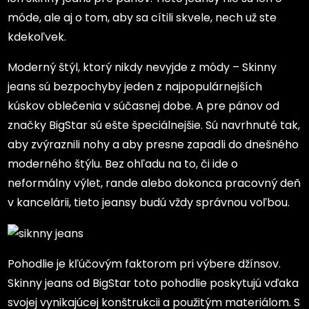
móde, ale aj o tom, aby sa cítili skvele, nech už ste
kdekoľvek.
Moderný štýl, ktorý nikdy nevyjde z módy – Skinny
jeans sú bezpochyby jeden z najpopulárnejších
kúskov oblečenia v súčasnej dobe. A pre pánov od
značky BigStar sú ešte špeciálnejšie. Sú navrhnuté tak,
aby zvýraznili nohy a aby presne zapadli do dnešného
moderného štýlu. Bez ohľadu na to, či ide o
neformálny výlet, rande alebo dokonca pracovný deň
v kancelárii, tieto jeansy budú vždy správnou voľbou.
Pohodlie je kľúčovým faktorom pri výbere džínsov.
Skinny jeans od BigStar toto pohodlie poskytujú vďaka
svojej vynikajúcej konštrukcii a použitým materiálom. S