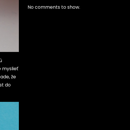
No comments to show.
ú
e myslieť
ade, že
st do