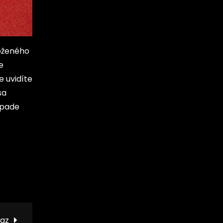
loženého
e
e uvidíte
sa
ípade
az